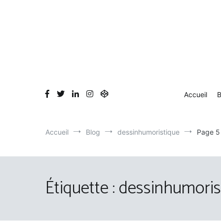
Aller
au
contenu
Accueil
B
Accueil
Blog
dessinhumoristique
Page 5
Étiquette :
dessinhumoris