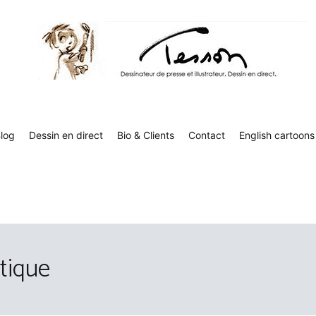
Tesson, dessinateur de presse, dessin en direct
Luc Tesson est dessinateur de presse et illustrateur et dessine 
humor
log
Dessin en direct
Bio & Clients
Contact
English cartoons
tique