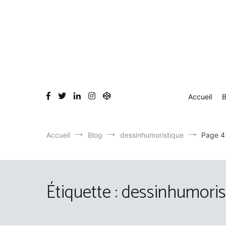
Aller
au
contenu
Accueil
B
Accueil
Blog
dessinhumoristique
Page 4
Étiquette :
dessinhumoris