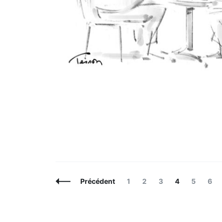
Navigation
Page
Page
Page
Page
Page
Pag
Précédent
1
2
3
4
5
6
des
articles