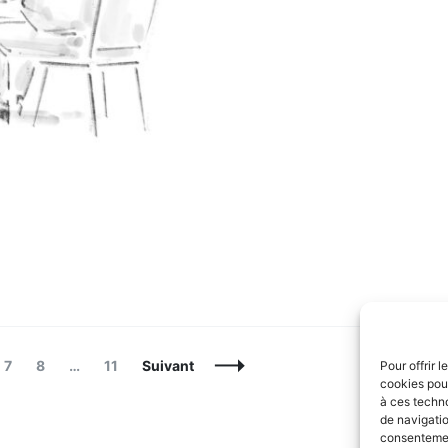
e
Page
Page
Page
7
8
…
11
Suivant
Pour offrir 
cookies pour
à ces techn
de navigatio
consentement