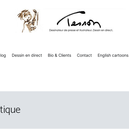
Tesson, dessinateur de presse, dessin en direct
Luc Tesson est dessinateur de presse et illustrateur et dessine 
humor
log
Dessin en direct
Bio & Clients
Contact
English cartoons
tique