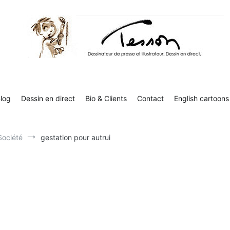
Tesson, dessinateur de presse, dessin en direct
Luc Tesson est dessinateur de presse et illustrateur et dessine 
humor
log
Dessin en direct
Bio & Clients
Contact
English cartoons
Société
gestation pour autrui