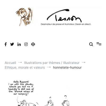
Aller
au
contenu
Tesson, dessinateur de presse, dessin en
Luc Tesson est dessinateur de presse et illustrateur et dessine en
direct lors des séminaires d'entreprise. Illustration et dessin
direct, dessin humoristique, cartoonist.
humoristique.
Accueil
Illustrations par thèmes / Illustrateur
Ethique, morale et valeurs
honnetete-humour