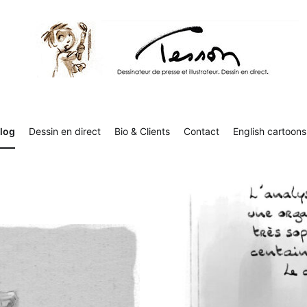
Tesson, dessinateur de presse, dessin en direct
Luc Tesson est dessinateur de presse et illustrateur et dessine 
humor
log
Dessin en direct
Bio & Clients
Contact
English cartoons