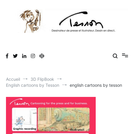
Aller
au
contenu
Tesson, dessinateur de presse, dessin en
Luc Tesson est dessinateur de presse et illustrateur et dessine en
direct lors des séminaires d'entreprise. Illustration et dessin
direct, dessin humoristique, cartoonist.
humoristique.
Accueil
3D FlipBook
English cartoons by Tesson
english cartoons by tesson