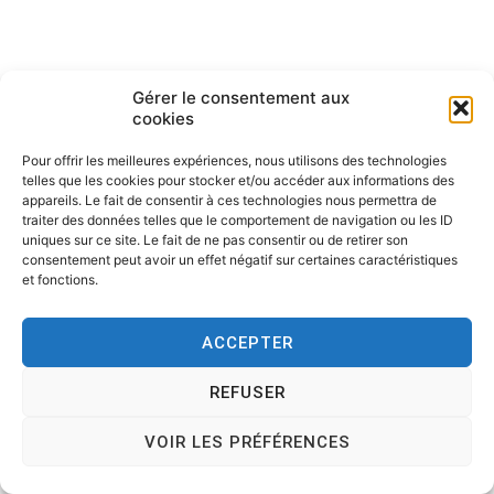
Gérer le consentement aux
cookies
Pour offrir les meilleures expériences, nous utilisons des technologies
telles que les cookies pour stocker et/ou accéder aux informations des
Copyright © 2026
Tesson, dessinateur de presse, dessin en
appareils. Le fait de consentir à ces technologies nous permettra de
direct, dessin humoristique, cartoonist.
. All rights reserved.
traiter des données telles que le comportement de navigation ou les ID
Theme:
Cenote
by ThemeGrill. Powered by
WordPress
.
uniques sur ce site. Le fait de ne pas consentir ou de retirer son
consentement peut avoir un effet négatif sur certaines caractéristiques
et fonctions.
ACCEPTER
REFUSER
VOIR LES PRÉFÉRENCES