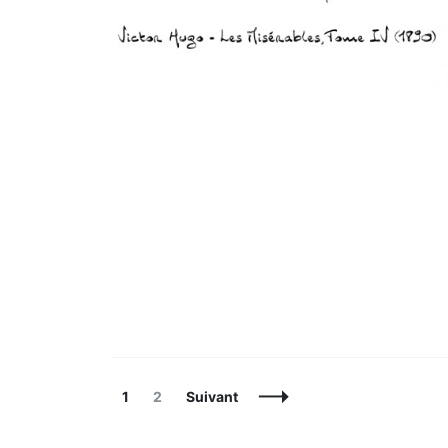
Navigation
Page
Page
1
2
Suivant
des
articles