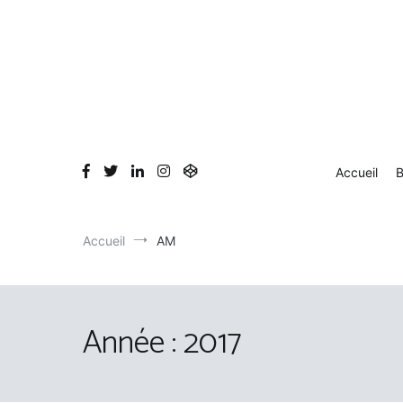
Aller
au
contenu
Accueil
B
Accueil
AM
Année :
2017