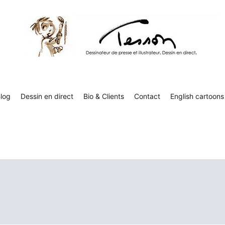
Tesson, dessinateur de presse, dessin en direct
Luc Tesson est dessinateur de presse et illustrateur et dessine 
humor
log
Dessin en direct
Bio & Clients
Contact
English cartoons