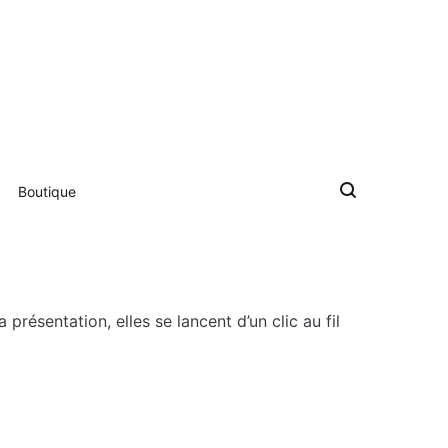
, dessin humoristique, cartoonist.
en direct lors des séminaires d'entreprise. Illustration et dessin
istique.
Boutique
résentation, elles se lancent d’un clic au fil