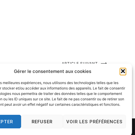
ARTICLE SUIVANT
Gérer le consentement aux cookies
Ligne claire
les meilleures expériences, nous utilisons des technologies telles que les
 stocker et/ou accéder aux informations des appareils. Le fait de consentir
ologies nous permettra de traiter des données telles que le comportement
n ou les ID uniques sur ce site. Le fait de ne pas consentir ou de retirer son
 peut avoir un effet négatif sur certaines caractéristiques et fonctions.
EPTER
REFUSER
VOIR LES PRÉFÉRENCES
Theme:
Cenote
by ThemeGrill. Powered by
WordPress
.