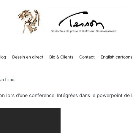
Tesson, dessinateur de presse, dessin en direct
Luc Tesson est dessinateur de presse et illustrateur et dessine 
humor
log
Dessin en direct
Bio & Clients
Contact
English cartoons
n filmé.
n lors d’une conférence. Intégrées dans le powerpoint de la p