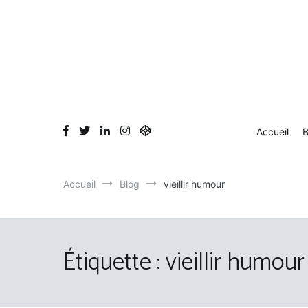
Aller
au
contenu
Accueil
B
Accueil
Blog
vieillir humour
Étiquette :
vieillir humour