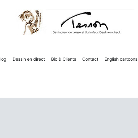
Tesson, dessinateur de presse, dessin en direct
Luc Tesson est dessinateur de presse et illustrateur et dessine 
humor
log
Dessin en direct
Bio & Clients
Contact
English cartoons