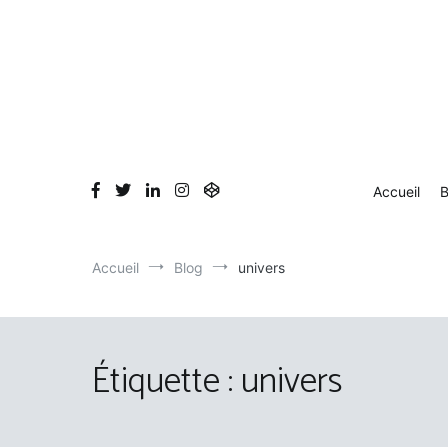
Aller
au
contenu
Accueil
B
Accueil
Blog
univers
Étiquette :
univers