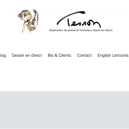
Tesson, dessinateur de presse, dessin en direct
Luc Tesson est dessinateur de presse et illustrateur et dessine 
humor
log
Dessin en direct
Bio & Clients
Contact
English cartoons