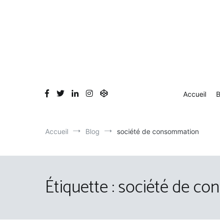
Aller
au
contenu
Accueil
B
Accueil
Blog
société de consommation
Étiquette :
société de c