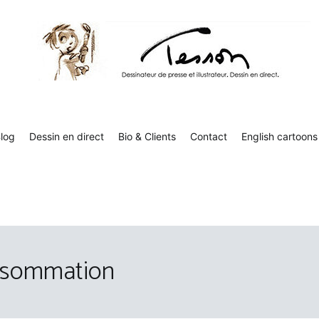
Tesson, dessinateur de presse, dessin en direct
Luc Tesson est dessinateur de presse et illustrateur et dessine 
humor
log
Dessin en direct
Bio & Clients
Contact
English cartoons
onsommation