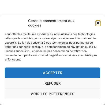
Gérer le consentement aux
cookies
Pour offrir les meilleures expériences, nous utilisons des technologies
telles que les cookies pour stocker et/ou accéder aux informations des
Copyright © 2026
Tesson, dessinateur de presse, dessin en
appareils. Le fait de consentir à ces technologies nous permettra de
direct, dessin humoristique, cartoonist.
. All rights reserved.
traiter des données telles que le comportement de navigation ou les ID
Theme:
Cenote
by ThemeGrill. Powered by
WordPress
.
uniques sur ce site. Le fait de ne pas consentir ou de retirer son
consentement peut avoir un effet négatif sur certaines caractéristiques
et fonctions.
ACCEPTER
REFUSER
VOIR LES PRÉFÉRENCES