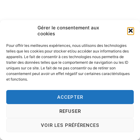
Gérer le consentement aux
cookies
Pour offrir les meilleures expériences, nous utilisons des technologies
telles que les cookies pour stocker et/ou accéder aux informations des
Copyright © 2026
Tesson, dessinateur de presse, dessin en
appareils. Le fait de consentir à ces technologies nous permettra de
direct, dessin humoristique, cartoonist.
. All rights reserved.
traiter des données telles que le comportement de navigation ou les ID
Theme:
Cenote
by ThemeGrill. Powered by
WordPress
.
uniques sur ce site. Le fait de ne pas consentir ou de retirer son
consentement peut avoir un effet négatif sur certaines caractéristiques
et fonctions.
ACCEPTER
REFUSER
VOIR LES PRÉFÉRENCES