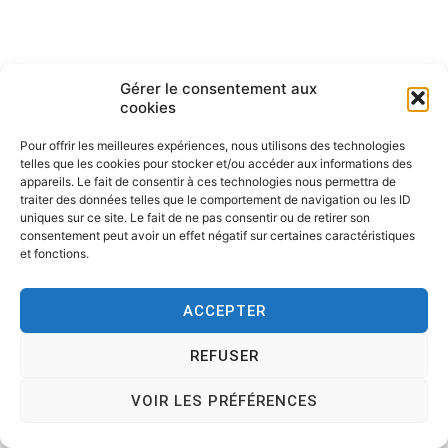
Gérer le consentement aux
cookies
Pour offrir les meilleures expériences, nous utilisons des technologies
telles que les cookies pour stocker et/ou accéder aux informations des
appareils. Le fait de consentir à ces technologies nous permettra de
traiter des données telles que le comportement de navigation ou les ID
Copyright © 2026
Tesson, dessinateur de presse, dessin en
uniques sur ce site. Le fait de ne pas consentir ou de retirer son
direct, dessin humoristique, cartoonist.
. All rights reserved.
consentement peut avoir un effet négatif sur certaines caractéristiques
Theme:
Cenote
by ThemeGrill. Powered by
WordPress
.
et fonctions.
ACCEPTER
REFUSER
VOIR LES PRÉFÉRENCES