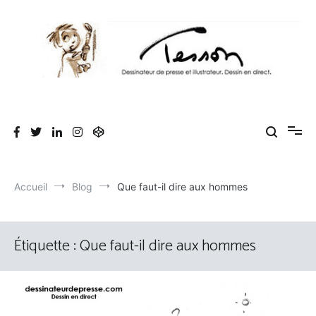
Aller
au
contenu
Tesson, dessinateur de presse, dessin en
Luc Tesson est dessinateur de presse et illustrateur et dessine en
direct lors des séminaires d'entreprise. Illustration et dessin
direct, dessin humoristique, cartoonist.
humoristique.
Accueil
Blog
Que faut-il dire aux hommes
Étiquette :
Que faut-il dire aux hommes