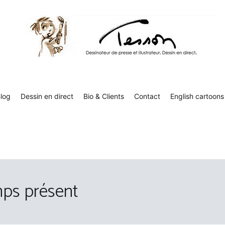
Tesson, dessinateur de presse, dessin en direct
Luc Tesson est dessinateur de presse et illustrateur et dessine 
humor
log
Dessin en direct
Bio & Clients
Contact
English cartoons
mps présent