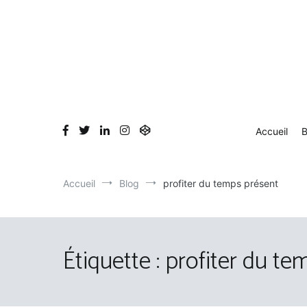
Aller
au
contenu
Accueil
B
Accueil
Blog
profiter du temps présent
Étiquette :
profiter du te