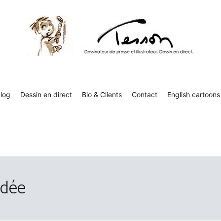
Tesson, dessinateur de presse, dessin en direct
Luc Tesson est dessinateur de presse et illustrateur et dessine 
humor
log
Dessin en direct
Bio & Clients
Contact
English cartoons
rdée