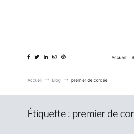
Aller
au
contenu
Accueil
B
Accueil
Blog
premier de cordée
Étiquette :
premier de co