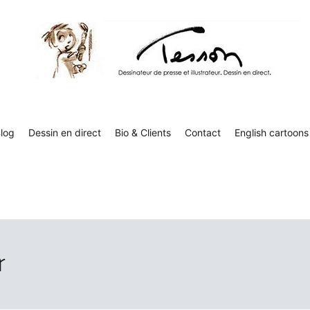
Tesson, dessinateur de presse, dessin en direct
Luc Tesson est dessinateur de presse et illustrateur et dessine 
humor
log
Dessin en direct
Bio & Clients
Contact
English cartoons
r