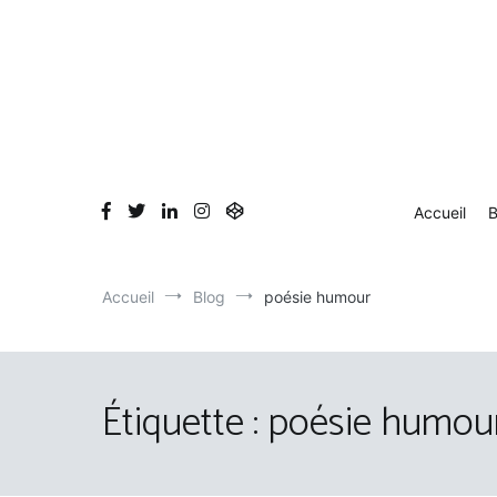
Aller
au
contenu
Accueil
B
Accueil
Blog
poésie humour
Étiquette :
poésie humou