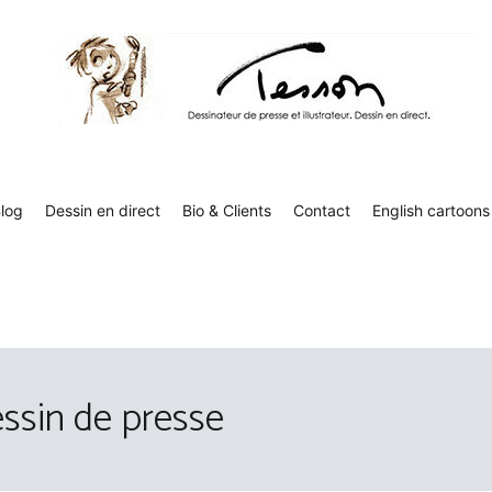
Tesson, dessinateur de presse, dessin en direct
Luc Tesson est dessinateur de presse et illustrateur et dessine 
humor
log
Dessin en direct
Bio & Clients
Contact
English cartoons
ssin de presse