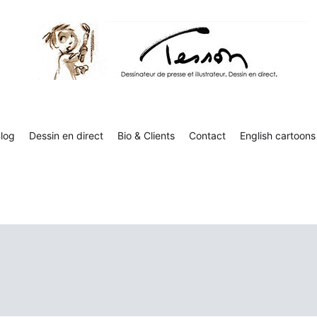
Tesson, dessinateur de presse, dessin en direct
Luc Tesson est dessinateur de presse et illustrateur et dessine 
humor
log
Dessin en direct
Bio & Clients
Contact
English cartoons