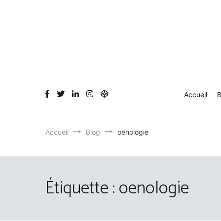
Aller
au
contenu
Accueil
B
Accueil
Blog
oenologie
Étiquette :
oenologie