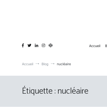
Aller
au
contenu
Accueil
B
Accueil
Blog
nucléaire
Étiquette :
nucléaire