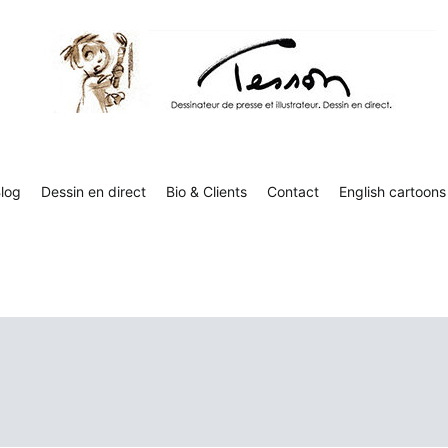
Tesson, dessinateur de presse, dessin en direct
Luc Tesson est dessinateur de presse et illustrateur et dessine 
humor
log
Dessin en direct
Bio & Clients
Contact
English cartoons