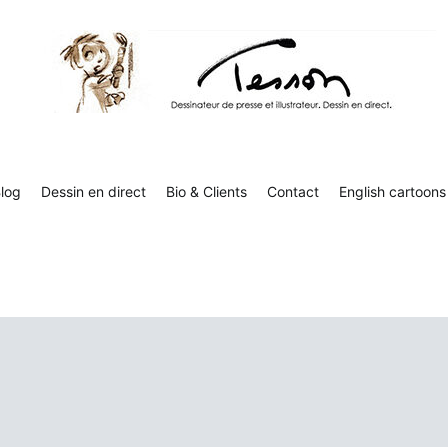
Tesson, dessinateur de presse, dessin en direct
Luc Tesson est dessinateur de presse et illustrateur et dessine 
humor
log
Dessin en direct
Bio & Clients
Contact
English cartoons