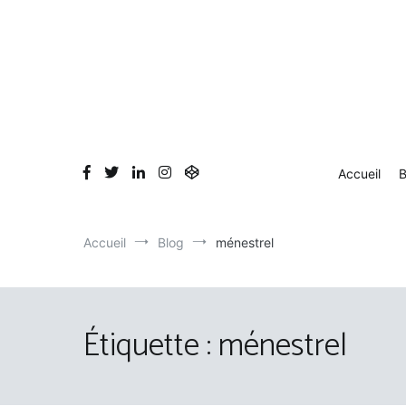
Aller
au
contenu
Accueil
B
Accueil
Blog
ménestrel
Étiquette :
ménestrel