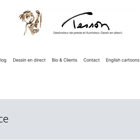
Tesson, dessinateur de presse, dessin en direct
Luc Tesson est dessinateur de presse et illustrateur et dessine 
humor
log
Dessin en direct
Bio & Clients
Contact
English cartoons
ce