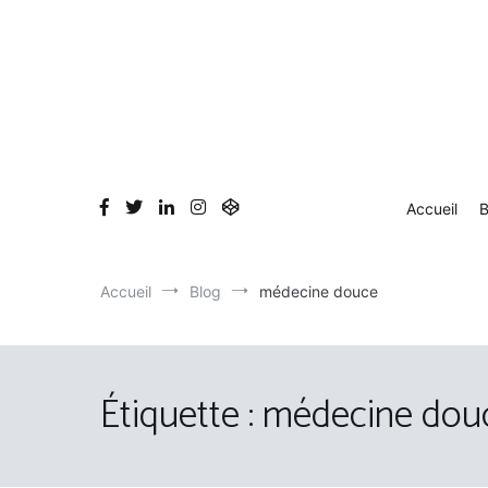
Aller
au
contenu
Accueil
B
Accueil
Blog
médecine douce
Étiquette :
médecine dou