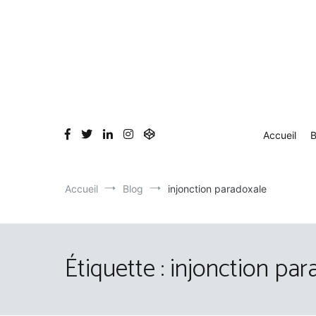
Aller
au
contenu
Accueil
B
Accueil
Blog
injonction paradoxale
Étiquette :
injonction par