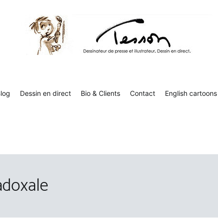
Tesson, dessinateur de presse, dessin en direct
Luc Tesson est dessinateur de presse et illustrateur et dessine 
humor
log
Dessin en direct
Bio & Clients
Contact
English cartoons
adoxale