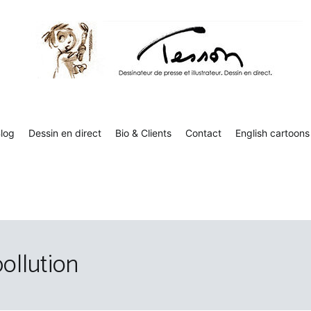
Tesson, dessinateur de presse, dessin en direct
Luc Tesson est dessinateur de presse et illustrateur et dessine 
humor
log
Dessin en direct
Bio & Clients
Contact
English cartoons
pollution