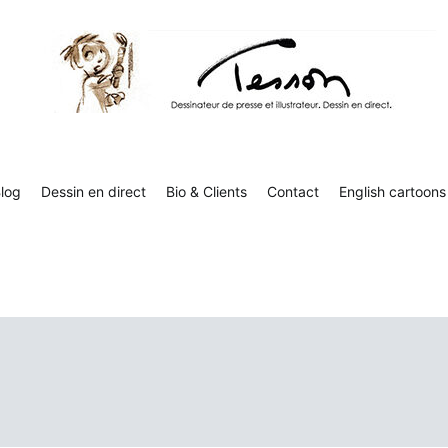
Tesson, dessinateur de presse, dessin en direct
Luc Tesson est dessinateur de presse et illustrateur et dessine 
humor
log
Dessin en direct
Bio & Clients
Contact
English cartoons