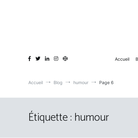
Aller
au
contenu
Accueil
B
Accueil
Blog
humour
Page 6
Étiquette :
humour