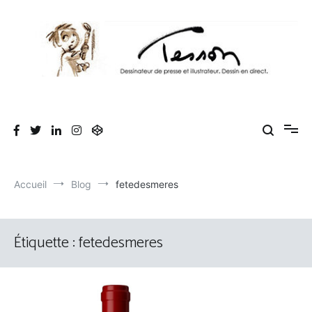
Aller
au
contenu
Tesson, dessinateur de presse, dessin en
Luc Tesson est dessinateur de presse et illustrateur et dessine en
direct lors des séminaires d'entreprise. Illustration et dessin
direct, dessin humoristique, cartoonist.
humoristique.
Accueil
Blog
fetedesmeres
Étiquette :
fetedesmeres