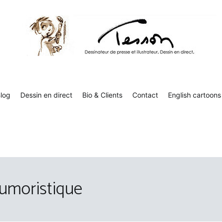
Tesson, dessinateur de presse, dessin en direct
Luc Tesson est dessinateur de presse et illustrateur et dessine 
humor
log
Dessin en direct
Bio & Clients
Contact
English cartoons
humoristique