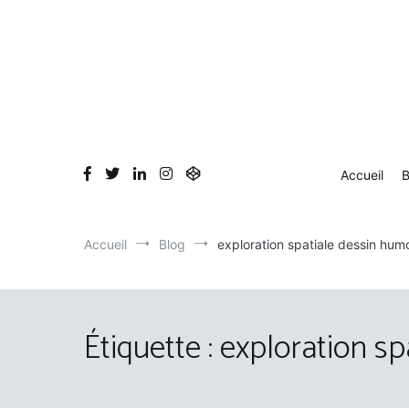
Aller
au
contenu
Accueil
B
Accueil
Blog
exploration spatiale dessin humo
Étiquette :
exploration sp