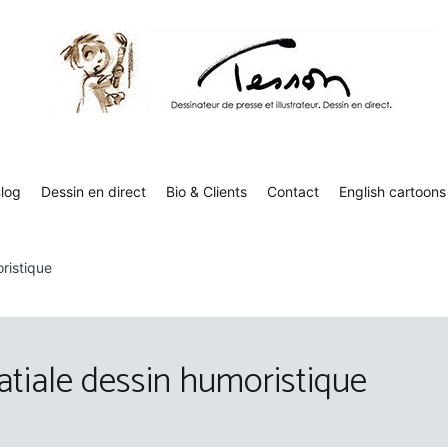
Tesson, dessinateur de presse, dessin en direct
Luc Tesson est dessinateur de presse et illustrateur et dessine 
humor
log
Dessin en direct
Bio & Clients
Contact
English cartoons
ristique
atiale dessin humoristique