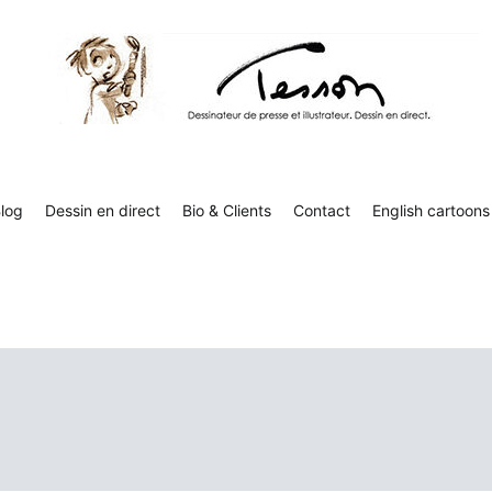
Tesson, dessinateur de presse, dessin en direct
Luc Tesson est dessinateur de presse et illustrateur et dessine 
humor
log
Dessin en direct
Bio & Clients
Contact
English cartoons