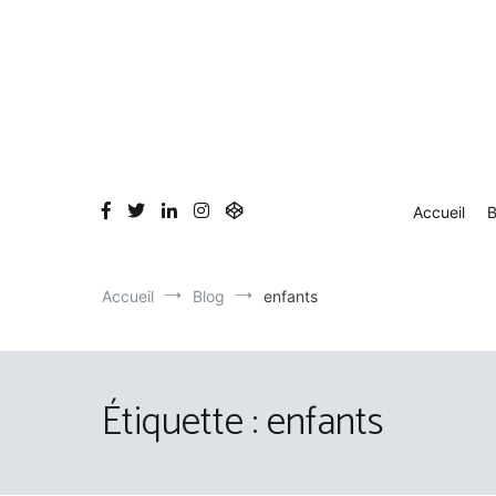
Aller
au
contenu
Accueil
B
Accueil
Blog
enfants
Étiquette :
enfants