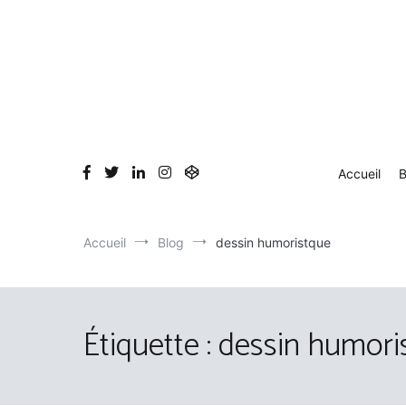
Aller
au
contenu
Accueil
B
Accueil
Blog
dessin humoristque
Étiquette :
dessin humori