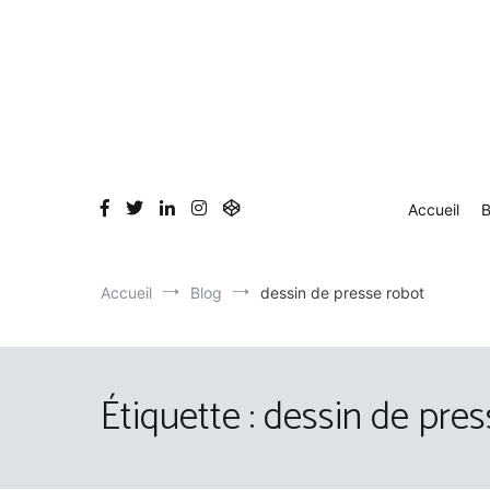
Aller
au
contenu
Accueil
B
Accueil
Blog
dessin de presse robot
Étiquette :
dessin de pres