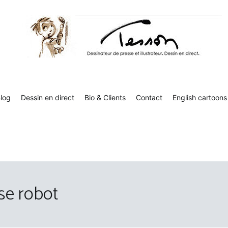
Tesson, dessinateur de presse, dessin en direct
Luc Tesson est dessinateur de presse et illustrateur et dessine 
humor
log
Dessin en direct
Bio & Clients
Contact
English cartoons
se robot