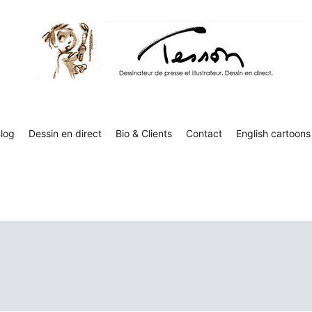
Tesson, dessinateur de presse, dessin en direct
Luc Tesson est dessinateur de presse et illustrateur et dessine 
humor
log
Dessin en direct
Bio & Clients
Contact
English cartoons