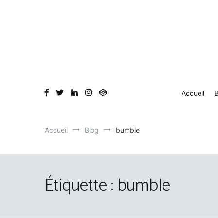
Aller
au
contenu
Accueil
B
Accueil
Blog
bumble
Étiquette :
bumble