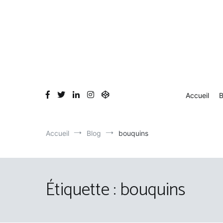
Aller
au
contenu
Accueil
B
Accueil
Blog
bouquins
Étiquette :
bouquins