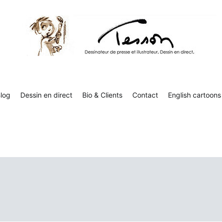
Tesson, dessinateur de presse, dessin en direct
Luc Tesson est dessinateur de presse et illustrateur et dessine 
humor
log
Dessin en direct
Bio & Clients
Contact
English cartoons