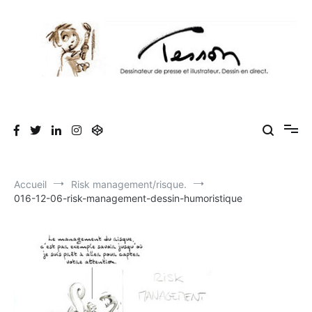
Aller
au
contenu
Tesson, dessinateur de presse, dessin en
Luc Tesson est dessinateur de presse et illustrateur et dessine en
direct lors des séminaires d'entreprise. Illustration et dessin
direct, dessin humoristique, cartoonist.
humoristique.
Accueil
Risk management/risque.
016-12-06-risk-management-dessin-humoristique