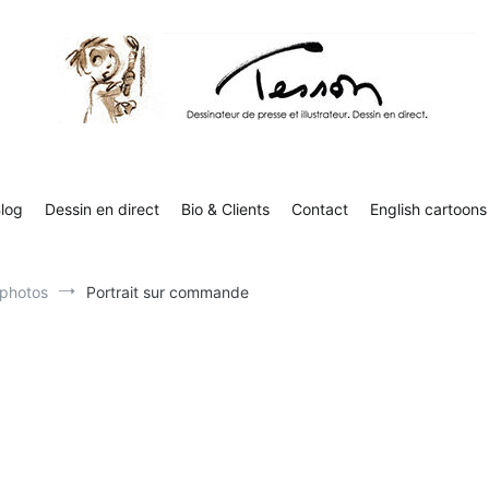
Tesson, dessinateur de presse, dessin en direct
Luc Tesson est dessinateur de presse et illustrateur et dessine 
humor
log
Dessin en direct
Bio & Clients
Contact
English cartoons
 photos
Portrait sur commande