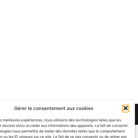
Gérer le consentement aux cookies
Theme:
Cenote
by ThemeGrill. Powered by
WordPress
.
les meilleures expériences, nous utilisons des technologies telles que les
 stocker et/ou accéder aux informations des appareils. Le fait de consentir
ologies nous permettra de traiter des données telles que le comportement
n ou les ID uniques sur ce site. Le fait de ne pas consentir ou de retirer son