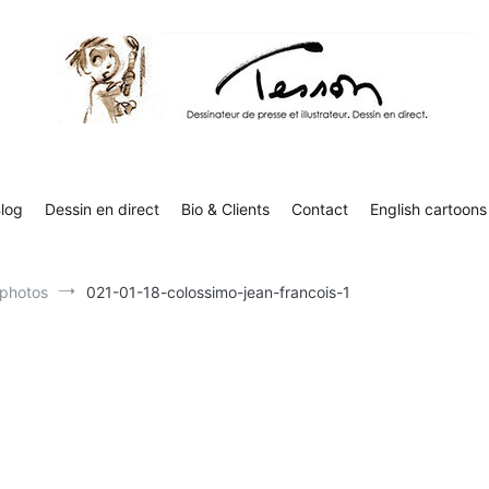
Tesson, dessinateur de presse, dessin en direct
Luc Tesson est dessinateur de presse et illustrateur et dessine 
humor
log
Dessin en direct
Bio & Clients
Contact
English cartoons
 photos
021-01-18-colossimo-jean-francois-1