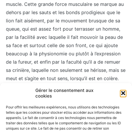
muscle. Cette grande force musculaire se marque au
dehors par les sauts et les bonds prodigieux que le
lion fait aisément, par le mouvement brusque de sa
queue, qui est assez fort pour terrasser un homme,
par la facilité avec laquelle il fait mouvoir la peau de
sa face et surtout celle de son front, ce qui ajoute
beaucoup à la physionomie ou plutôt à l’expression
de la fureur, et enfin par la faculté qu’il a de remuer
sa crinière, laquelle non seulement se hérisse, mais se
meut et s’agite en tout sens, lorsqu’il est en colère.
[…] » Georges-Louis Leclerc, comte de
Buffon
, plus
Gérer le consentement aux
connu sous le nom simple de
Buffon
, ( 7 septembre
cookies
1707 – 16 avril 1788 ).
Pour offrir les meilleures expériences, nous utilisons des technologies
telles que les cookies pour stocker et/ou accéder aux informations des
appareils. Le fait de consentir à ces technologies nous permettra de
traiter des données telles que le comportement de navigation ou les ID
uniques sur ce site. Le fait de ne pas consentir ou de retirer son