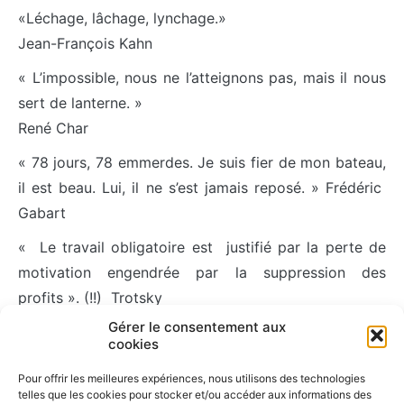
«Léchage, lâchage, lynchage.»
Jean-François Kahn
« L’impossible, nous ne l’atteignons pas, mais il nous
sert de lanterne. »
René Char
« 78 jours, 78 emmerdes. Je suis fier de mon bateau,
il est beau. Lui, il ne s’est jamais reposé. » Frédéric
Gabart
« Le travail obligatoire est justifié par la perte de
motivation engendrée par la suppression des
profits ». (!!) Trotsky
Gérer le consentement aux
« En période de croissance, il n’y a pas de mauvais
cookies
manager ». Francis Bouygues.
Pour offrir les meilleures expériences, nous utilisons des technologies
telles que les cookies pour stocker et/ou accéder aux informations des