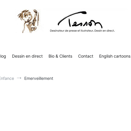
Tesson, dessinateur de presse, dessin en direct
Luc Tesson est dessinateur de presse et illustrateur et dessine 
humor
log
Dessin en direct
Bio & Clients
Contact
English cartoons
Enfance
Emerveillement