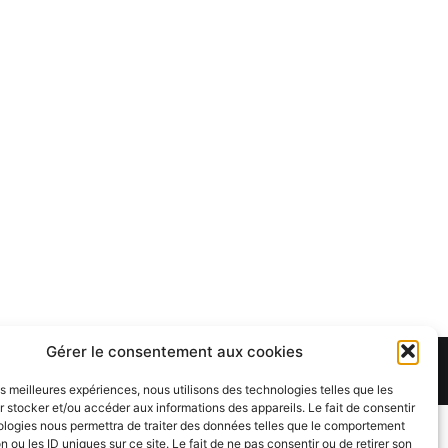
Gérer le consentement aux cookies
Theme:
Cenote
by ThemeGrill. Powered by
WordPress
.
les meilleures expériences, nous utilisons des technologies telles que les
 stocker et/ou accéder aux informations des appareils. Le fait de consentir
ologies nous permettra de traiter des données telles que le comportement
n ou les ID uniques sur ce site. Le fait de ne pas consentir ou de retirer son