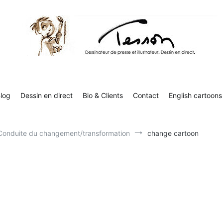
Tesson, dessinateur de presse, dessin en direct
Luc Tesson est dessinateur de presse et illustrateur et dessine 
humor
log
Dessin en direct
Bio & Clients
Contact
English cartoons
Conduite du changement/transformation
change cartoon