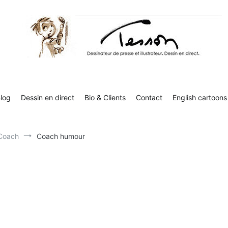
Tesson, dessinateur de presse, dessin en direct
Luc Tesson est dessinateur de presse et illustrateur et dessine 
humor
log
Dessin en direct
Bio & Clients
Contact
English cartoons
Coach
Coach humour