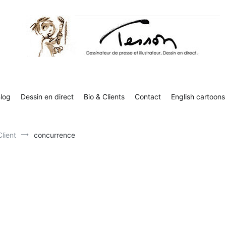
Tesson, dessinateur de presse, dessin en direct
Luc Tesson est dessinateur de presse et illustrateur et dessine 
humor
log
Dessin en direct
Bio & Clients
Contact
English cartoons
Client
concurrence