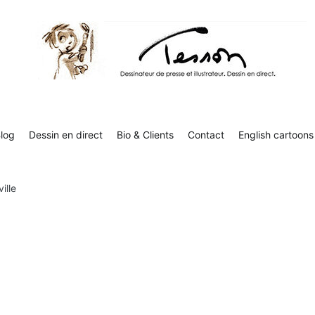
Tesson, dessinateur de presse, dessin en direct
Luc Tesson est dessinateur de presse et illustrateur et dessine 
humor
log
Dessin en direct
Bio & Clients
Contact
English cartoons
ville