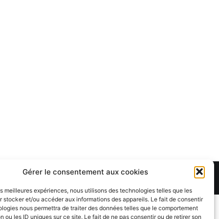
Gérer le consentement aux cookies
Theme:
Cenote
by ThemeGrill. Powered by
WordPress
.
les meilleures expériences, nous utilisons des technologies telles que les
 stocker et/ou accéder aux informations des appareils. Le fait de consentir
ologies nous permettra de traiter des données telles que le comportement
n ou les ID uniques sur ce site. Le fait de ne pas consentir ou de retirer son