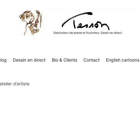
Tesson, dessinateur de presse, dessin en direct
Luc Tesson est dessinateur de presse et illustrateur et dessine 
humor
log
Dessin en direct
Bio & Clients
Contact
English cartoons
atelier d’artiste