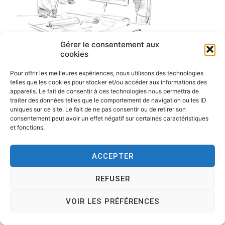
Gérer le consentement aux
cookies
Pour offrir les meilleures expériences, nous utilisons des technologies
telles que les cookies pour stocker et/ou accéder aux informations des
appareils. Le fait de consentir à ces technologies nous permettra de
traiter des données telles que le comportement de navigation ou les ID
uniques sur ce site. Le fait de ne pas consentir ou de retirer son
consentement peut avoir un effet négatif sur certaines caractéristiques
et fonctions.
ACCEPTER
Copyright © 2026
Tesson, dessinateur de presse, dessin en
REFUSER
direct, dessin humoristique, cartoonist.
. All rights reserved.
Theme:
Cenote
by ThemeGrill. Powered by
WordPress
.
VOIR LES PRÉFÉRENCES