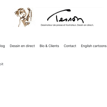
Tesson, dessinateur de presse, dessin en direct
Luc Tesson est dessinateur de presse et illustrateur et dessine 
humor
log
Dessin en direct
Bio & Clients
Contact
English cartoons
pit