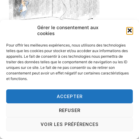
Gérer le consentement aux
cookies
Pour offrir les meilleures expériences, nous utilisons des technologies
telles que les cookies pour stocker et/ou accéder aux informations des
appareils. Le fait de consentir à ces technologies nous permettra de
traiter des données telles que le comportement de navigation ou les ID
uniques sur ce site. Le fait de ne pas consentir ou de retirer son
consentement peut avoir un effet négatif sur certaines caractéristiques
et fonctions.
ACCEPTER
Copyright © 2026
Tesson, dessinateur de presse, dessin en
direct, dessin humoristique, cartoonist.
. All rights reserved.
REFUSER
Theme:
Cenote
by ThemeGrill. Powered by
WordPress
.
VOIR LES PRÉFÉRENCES