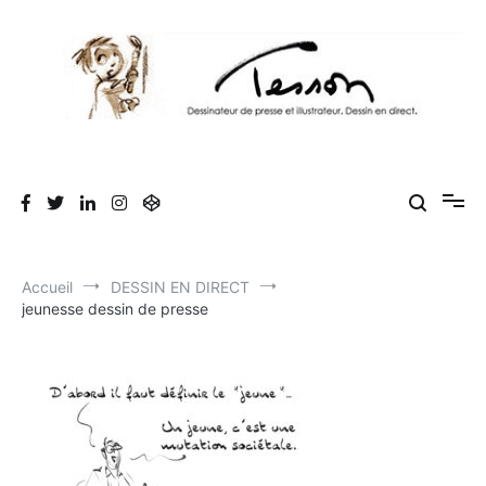
Aller
au
contenu
Tesson, dessinateur de presse, dessin en
Luc Tesson est dessinateur de presse et illustrateur et dessine en
direct lors des séminaires d'entreprise. Illustration et dessin
direct, dessin humoristique, cartoonist.
humoristique.
Accueil
DESSIN EN DIRECT
jeunesse dessin de presse